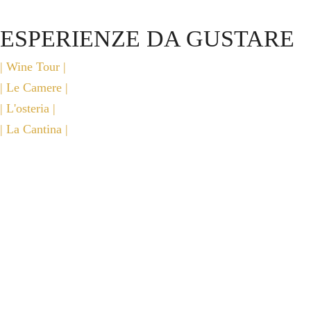
ESPERIENZE DA GUSTARE
| Wine Tour |
| Le Camere |
| L'osteria |
Home
| La Cantina |
B&B
L'Osteria
La Cantina
Il Wine Tour
Experiences
Cooking Class
Wineart/Spesa con l'oste