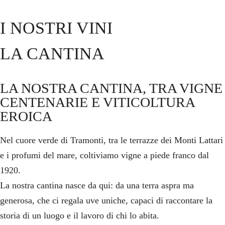
I NOSTRI VINI
LA CANTINA
Home
LA NOSTRA CANTINA, TRA VIGNE
CENTENARIE E VITICOLTURA
B&B
EROICA
L'Osteria
Nel cuore verde di Tramonti, tra le terrazze dei Monti Lattari
La Cantina
e i profumi del mare, coltiviamo vigne a piede franco dal
1920.
Il Wine Tour
La nostra cantina nasce da qui: da una terra aspra ma
generosa, che ci regala uve uniche, capaci di raccontare la
Experiences
Cooking Class
storia di un luogo e il lavoro di chi lo abita.
Wineart/Spesa con l'oste